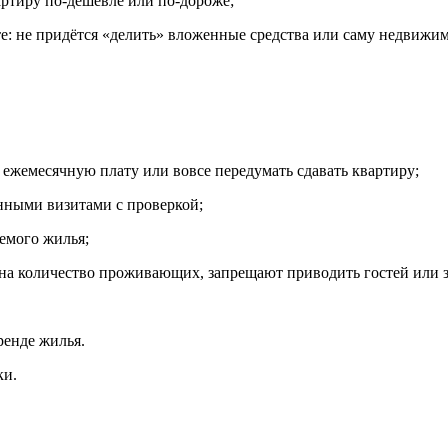
артиру по-дешевле или по-дороже;
: не придётся «делить» вложенные средства или саму недвижим
 ежемесячную плату или вовсе передумать сдавать квартиру;
анными визитами с проверкой;
емого жилья;
ия на количество проживающих, запрещают приводить гостей или
ренде жилья.
ки.