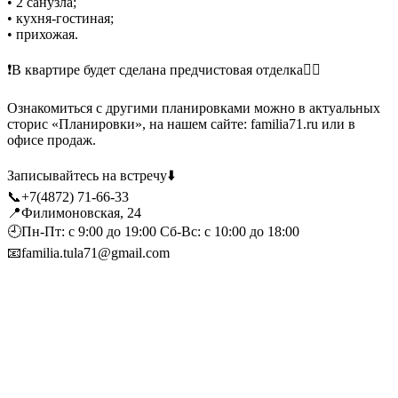
• 2 санузла;
• кухня-гостиная;
• прихожая.
⠀
❗️В квартире будет сделана предчистовая отделка👍🏻
⠀
Ознакомиться с другими планировками можно в актуальных
сторис «Планировки», на нашем сайте: familia71.ru или в
офисе продаж.
⠀
Записывайтесь на встречу⬇️
📞+7(4872) 71-66-33
📍Филимоновская, 24
🕘Пн-Пт: с 9:00 до 19:00 Сб-Вс: с 10:00 до 18:00
📧familia.tula71@gmail.com