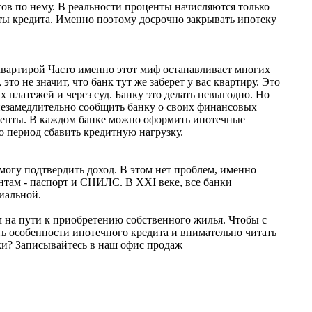
тов по нему. В реальности проценты начисляются только
аты кредита. Именно поэтому досрочно закрывать ипотеку
вартирой Часто именно этот миф останавливает многих
то не значит, что банк тут же заберет у вас квартиру. Это
 платежей и через суд. Банку это делать невыгодно. Но
 незамедлительно сообщить банку о своих финансовых
менты. В каждом банке можно оформить ипотечные
о период сбавить кредитную нагрузку.
могу подтвердить доход. В этом нет проблем, именно
там - паспорт и СНИЛС. В XXI веке, все банки
иальной.
 на пути к приобретению собственного жилья. Чтобы с
ть особенности ипотечного кредита и внимательно читать
пки? Записывайтесь в наш офис продаж