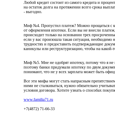
Любой кредит состоит из самого кредита и процен
на остаток долга на протяжении всего срока выпл
- выгодно.
Миф №4. Пропустил платеж? Можно прощаться с к
от оформления ипотеки. Если вы не внесли платеж, э
происходит только на основании трех просроченных
если у вас произошла такая ситуация, необходимо
трудностях и предоставить подтверждающие доку
каникулы или реструктуризацию, чтобы на какой-т
Миф №5. Мне не одобрят ипотеку, потому что я не 
поэтому банки придумали ипотеку по двум докумен
понимают, что не у всех зарплата может быть офиц
Все эти мифы могут стать напрасным препятствием
ними не сталкиваться, нужно обязательно учитыва
условия договора. Хотите узнать о способах поку
www.familia71.ru
+7(4872) 71-66-33