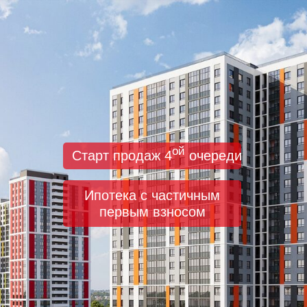
ой
Старт продаж 4
очереди
Ипотека с частичным
первым взносом